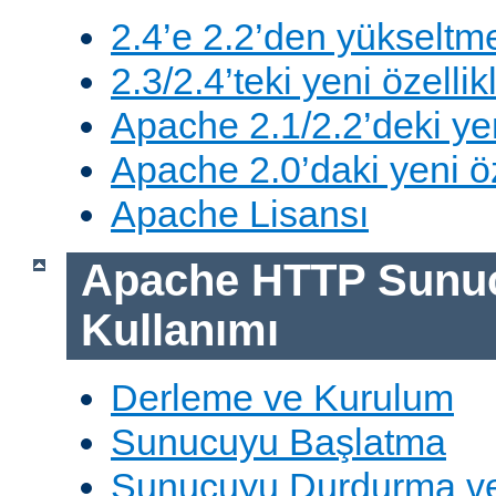
2.4’e 2.2’den yükseltm
2.3/2.4’teki yeni özellik
Apache 2.1/2.2’deki yen
Apache 2.0’daki yeni öz
Apache Lisansı
Apache HTTP Sunu
Kullanımı
Derleme ve Kurulum
Sunucuyu Başlatma
Sunucuyu Durdurma ve