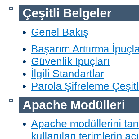
Çeşitli Belgeler
Genel Bakış
Başarım Arttırma İpuçla
Güvenlik İpuçları
İlgili Standartlar
Parola Şifreleme Çeşitl
Apache Modülleri
Apache modüllerini ta
kullanılan terimlerin aç