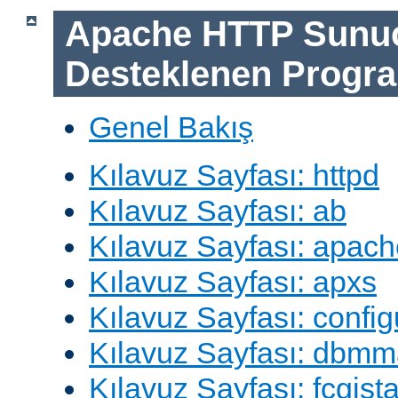
Apache HTTP Sunu
Desteklenen Progra
Genel Bakış
Kılavuz Sayfası: httpd
Kılavuz Sayfası: ab
Kılavuz Sayfası: apach
Kılavuz Sayfası: apxs
Kılavuz Sayfası: config
Kılavuz Sayfası: dbm
Kılavuz Sayfası: fcgista