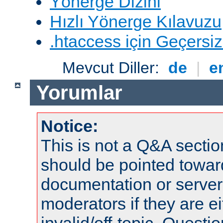
Yönerge Dizini
Hızlı Yönerge Kılavuzu
.htaccess için Geçersizl
Mevcut Diller:
de
|
e
Yorumlar
Notice:
This is not a Q&A sect
should be pointed towar
documentation or serve
moderators if they are 