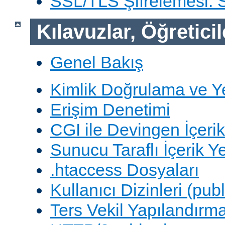
SSL/TLS Şifrelemesi:
Kılavuzlar, Öğreticil
Genel Bakış
Kimlik Doğrulama ve Y
Erişim Denetimi
CGI ile Devingen İçerik
Sunucu Taraflı İçerik Y
.htaccess Dosyaları
Kullanıcı Dizinleri (pub
Ters Vekil Yapılandırm