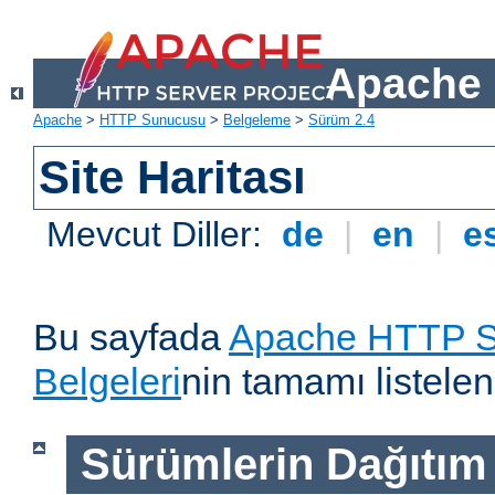
Apache 
Apache
>
HTTP Sunucusu
>
Belgeleme
>
Sürüm 2.4
Site Haritası
Mevcut Diller:
de
|
en
|
e
Bu sayfada
Apache HTTP S
Belgeleri
nin tamamı listelen
Sürümlerin Dağıtım B