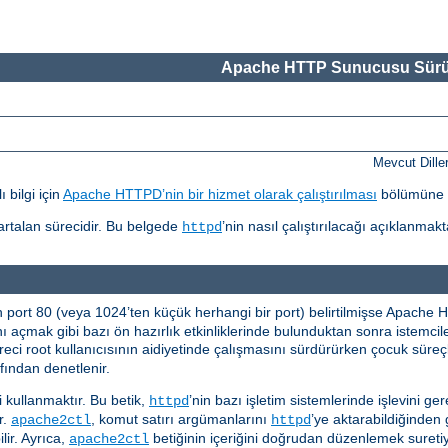
Apache HTTP Sunucusu Sürü
Mevcut Dille
 bilgi için
Apache HTTPD’nin bir hizmet olarak çalıştırılması
bölümüne 
r artalan sürecidir. Bu belgede
’nin nasıl çalıştırılacağı açıklanmakt
httpd
n port 80 (veya 1024’ten küçük herhangi bir port) belirtilmişse Apach
nı açmak gibi bazı ön hazırlık etkinliklerinde bulunduktan sonra istemci
eci root kullanıcısının aidiyetinde çalışmasını sürdürürken çocuk süreçle
fından denetlenir.
i kullanmaktır. Bu betik,
’nin bazı işletim sistemlerinde işlevini ger
httpd
ır.
, komut satırı argümanlarını
’ye aktarabildiğinden 
apache2ctl
httpd
lir. Ayrıca,
betiğinin içeriğini doğrudan düzenlemek suretiyl
apache2ctl