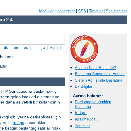
Modüller
|
Yönergeler
|
SSS
|
Terimler
|
Site Haritası
m 2.4
r:
de
|
en
|
es
|
fr
|
ja
|
ko
|
tr
bakınız.
adır.
Apache Nasıl Başlatılır?
Başlatma Sırasındaki Hatalar
Sistem Açılışında Başlatma
Ek Bilgiler
e HTTP Sunucusunu başlatmak için
Ayrıca bakınız:
lerden gelen istekleri dinlemek ve
r daha az yetkili bir kullanıcının
Durdurma ve Yeniden
Başlatma
httpd
ektiği gibi yerine getirebilmesi için
apache2ctl
gerekli
seçenekleri
httpd
Yorumlar
e betiğin başlangıç satırlarındaki