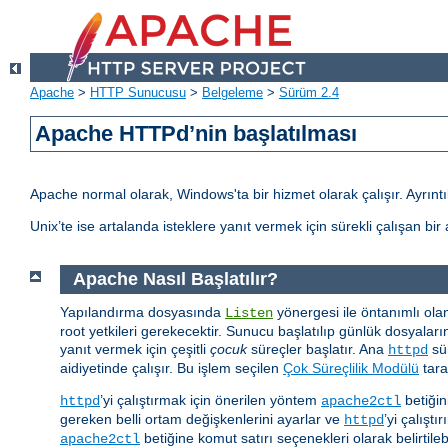
Apache
>
HTTP Sunucusu
>
Belgeleme
>
Sürüm 2.4
Apache HTTPd’nin başlatılması
Apache normal olarak, Windows'ta bir hizmet olarak çalışır. Ayrıntılı
Unix’te ise artalanda isteklere yanıt vermek için sürekli çalışan bi
Apache Nasıl Başlatılır?
Yapılandırma dosyasında
yönergesi ile öntanımlı ola
Listen
root yetkileri gerekecektir. Sunucu başlatılıp günlük dosyaları
yanıt vermek için çeşitli
çocuk
süreçler başlatır. Ana
sür
httpd
aidiyetinde çalışır. Bu işlem seçilen
Çok Süreçlilik Modülü
tara
’yi çalıştırmak için önerilen yöntem
betiğin
httpd
apache2ctl
gereken belli ortam değişkenlerini ayarlar ve
’yi çalıştır
httpd
betiğine komut satırı seçenekleri olarak belirtilebi
apache2ctl