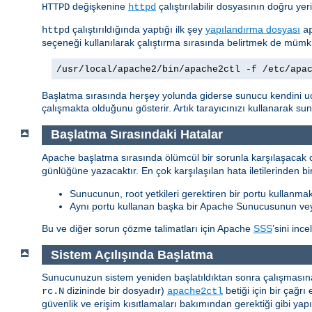
değişkenine
çalıştırılabilir dosyasının doğru yer
HTTPD
httpd
çalıştırıldığında yaptığı ilk şey
yapılandırma dosyası
httpd
a
seçeneği kullanılarak çalıştırma sırasında belirtmek de müm
/usr/local/apache2/bin/apache2ctl -f /etc/apa
Başlatma sırasında herşey yolunda giderse sunucu kendini u
çalışmakta olduğunu gösterir. Artık tarayıcınızı kullanarak s
Başlatma Sırasındaki Hatalar
Apache başlatma sırasında ölümcül bir sorunla karşılaşacak o
günlüğüne yazacaktır. En çok karşılaşılan hata iletilerinden bir
Sunucunun, root yetkileri gerektiren bir portu kullanmak
Aynı portu kullanan başka bir Apache Sunucusunun ve
Bu ve diğer sorun çözme talimatları için Apache
SSS
’sini ince
Sistem Açılışında Başlatma
Sunucunuzun sistem yeniden başlatıldıktan sonra çalışmasına 
dizininde bir dosyadır)
betiği için bir çağ
rc.N
apache2ctl
güvenlik ve erişim kısıtlamaları bakımından gerektiği gibi yap