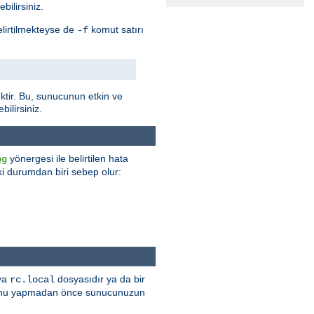
bilirsiniz.
elirtilmekteyse de
komut satırı
-f
tir. Bu, sunucunun etkin ve
ilirsiniz.
yönergesi ile belirtilen hata
og
 iki durumdan biri sebep olur:
 ya
dosyasıdır ya da bir
rc.local
r. Bunu yapmadan önce sunucunuzun