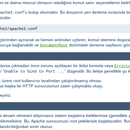
ini ve
daima
mevcut olmasını istediğiniz komut satırı seçeneklerini belirte
’u bulup okumaktır. Bu dosyanın yeri derleme sırasında b
pache2.conf
kündür:
che2/apache2.conf
çbirimden ayıracak ve hemen ardından uçbirim, komut istemine düşecek
unucuya bağlanabilir ve
dizinindeki deneme sayfasını göreb
DocumentRoot
lursa çıkmadan önce sorunu açıklayan bir iletiyi konsola veya
ErrorL
i "
" dizgesidir. Bu iletiye genellikle şu
Unable to bind to Port ...
 üzere root kullanıcısı tarafından çalıştırılmamış olması.
ya başka bir HTTP sunucusunun zaten çalışmakta oluşu.
leyiniz.
devam etmesini istiyorsanız sistem başlatma betiklerinize (genellikle
rı eklemelisiniz. Bu, Apache sunucunuzu root yetkileriyle başlatacaktı
ılandırıldığından emin olunuz.