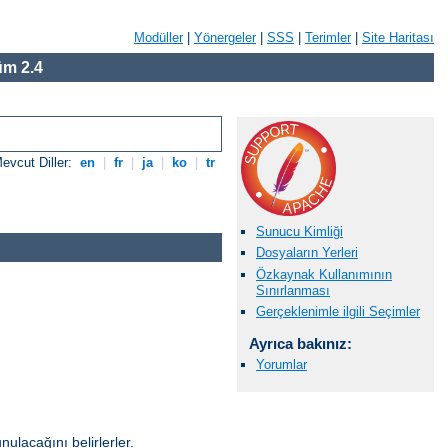
Modüller
|
Yönergeler
|
SSS
|
Terimler
|
Site Haritası
m 2.4
evcut Diller:
en
|
fr
|
ja
|
ko
|
tr
Sunucu Kimliği
Dosyaların Yerleri
Özkaynak Kullanımının
Sınırlanması
Gerçeklenimle ilgili Seçimler
Ayrıca bakınız:
Yorumlar
unulacağını belirlerler.