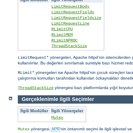
LimitRequestBody
LimitRequestFields
LimitRequestFieldsize
LimitRequestLine
RLimitCPU
RLimitMEM
RLimitNPROC
ThreadStackSize
yönergeleri, Apache httpd’nin istemcilerden ge
LimitRequest*
kullanılırlar. Bu değerleri sınırlamak suretiyle bazı hizmet reddi s
yönergeleri ise Apache httpd’nin çocuk süreçleri taraf
RLimit*
çalıştırma komutları tarafından kullanılan özkaynakları denetle
yönergesi bazı platformlarda yığıt boyutunu
ThreadStackSize
Gerçeklenimle ilgili Seçimler
İlgili Modüller
İlgili Yönergeler
Mutex
yönergesi,
APR
'nin öntanımlı seçimi ile ilgili işlevsel 
Mutex