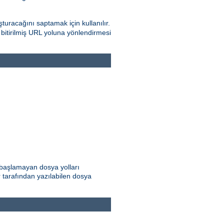
turacağını saptamak için kullanılır.
e bitirilmiş URL yoluna yönlendirmesi
e başlamayan dosya yolları
ar tarafından yazılabilen dosya