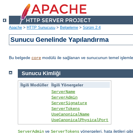
Apache
>
HTTP Sunucusu
>
Belgeleme
>
Sürüm 2.4
Sunucu Genelinde Yapılandırma
Bu belgede
modülü ile sağlanan ve sunucunun temel işlemleri
core
Sunucu Kimliği
İlgili Modüller
İlgili Yönergeler
ServerName
ServerAdmin
ServerSignature
ServerTokens
UseCanonicalName
UseCanonicalPhysicalPort
ve
yönergeleri, hata iletileri gib
ServerAdmin
ServerTokens