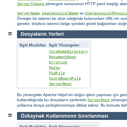
yönergesi sunucunun HTTP yanıt başlığı alanın
ServerTokens
,
ve
ServerName
UseCanonicalName
UseCanonicalPhysic
Örneğin bir istemci bir dizin isteğinde bulunurken URL’nin sonu
gerekir; böylece istemci belge içindeki göreli bağlantıları doğr
Dosyaların Yerleri
İlgili Modüller
İlgili Yönergeler
CoreDumpDirectory
DocumentRoot
ErrorLog
Mutex
PidFile
ScoreBoardFile
ServerRoot
Bu yönergeler Apache httpd’nin doğru işlem yapması için gereksi
kullanıldığında bu dosyaların yerlerinin
yönergesi
ServerRoot
yollarına dosya yerleştirmemeye dikkat ediniz. Bu konuda daha
Özkaynak Kullanımının Sınırlanması
İlgili Modüller
İlgili Yönergeler