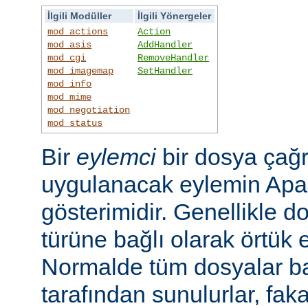
İlgili Modüller
İlgili Yönergeler
mod_actions
Action
mod_asis
AddHandler
mod_cgi
RemoveHandler
mod_imagemap
SetHandler
mod_info
mod_mime
mod_negotiation
mod_status
Bir
eylemci
bir dosya çağr
uygulanacak eylemin Apac
gösterimidir. Genellikle d
türüne bağlı olarak örtük e
Normalde tüm dosyalar b
tarafından sunulurlar, faka