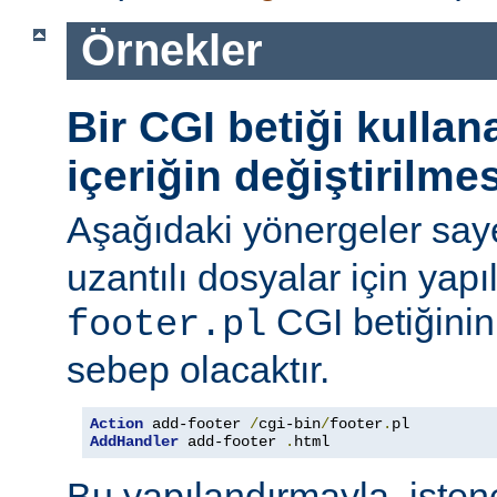
Örnekler
Bir CGI betiği kulla
içeriğin değiştirilmes
Aşağıdaki yönergeler say
uzantılı dosyalar için yapı
CGI betiğinini
footer.pl
sebep olacaktır.
Action
 add-footer 
/
cgi-bin
/
footer
.
AddHandler
 add-footer 
.
html
Bu yapılandırmayla, iste