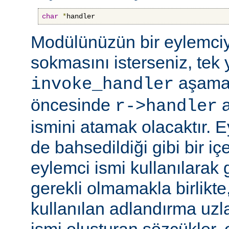
char
*
handler
Modülünüzün bir eylemciy
sokmasını isterseniz, tek 
aşama
invoke_handler
öncesinde
a
r->handler
ismini atamak olacaktır. 
de bahsedildiği gibi bir içe
eylemci ismi kullanılarak 
gerekli olmamakla birlikte,
kullanılan adlandırma uzl
ismi oluşturan sözcükler, 