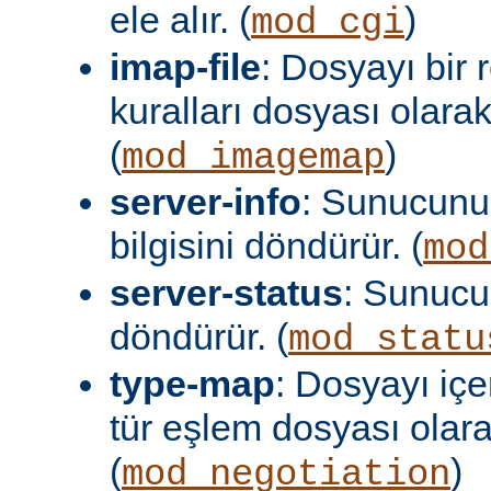
ele alır. (
)
mod_cgi
imap-file
: Dosyayı bir
kuralları dosyası olara
(
)
mod_imagemap
server-info
: Sunucunu
bilgisini döndürür. (
mod
server-status
: Sunuc
döndürür. (
mod_statu
type-map
: Dosyayı içer
tür eşlem dosyası olar
(
)
mod_negotiation