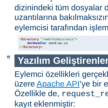
dizinindeki tüm dosyalar 
uzantılarına bakılmaksızı
eylemcisi tarafından işlem
<
Directory
"/web/htdocs/asis"
>
SetHandler
</
Directory
>
Yazılım Geliştirenler
Eylemci özellikleri gerçek
üzere
Apache API
’ye bir 
Özellikle de,
request_r
kayıt eklenmiştir: