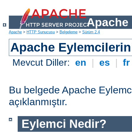
Apache 
Apache
>
HTTP Sunucusu
>
Belgeleme
>
Sürüm 2.4
Apache Eylemcilerin
Mevcut Diller:
en
|
es
|
f
Bu belgede Apache Eylemcil
açıklanmıştır.
Eylemci Nedir?