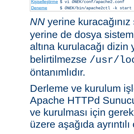
Kişiselleştirme
$ vi
ÖNEK
/conf/apache2.conf
Deneme
$
ÖNEK
/bin/apache2ctl -k start
NN
yerine kuracağınız
yerine de dosya siste
altına kurulacağı dizin
belirtilmezse
/usr/lo
öntanımlıdır.
Derleme ve kurulum iş
Apache HTTPd Sunucu
ve kurulması için gere
üzere aşağıda ayrıntılı 