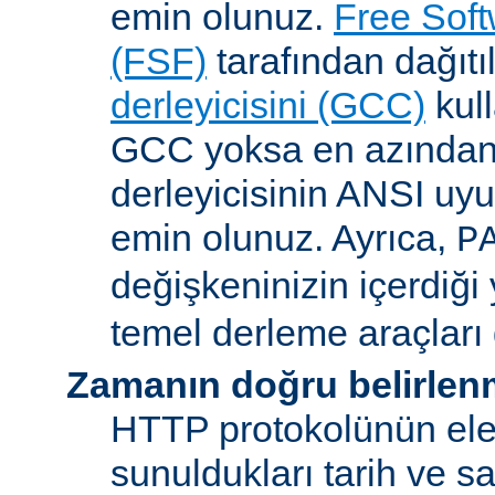
emin olunuz.
Free Sof
(FSF)
tarafından dağıt
derleyicisini (GCC)
kull
GCC yoksa en azından 
derleyicisinin ANSI u
emin olunuz. Ayrıca,
P
değişkeninizin içerdiği
temel derleme araçları 
Zamanın doğru belirlen
HTTP protokolünün ele
sunuldukları tarih ve s