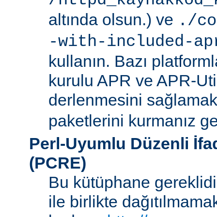
/httpd_kaynakkod_
altında olsun.) ve
./co
-with-included-ap
kullanın. Bazı platforml
kurulu APR ve APR-Uti
derlenmesini sağlamak i
paketlerini kurmanız ger
Perl-Uyumlu Düzenli İf
(PCRE)
Bu kütüphane gereklidir
ile birlikte dağıtılmam