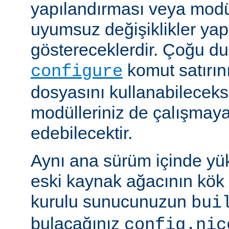
yapılandırması veya modü
uyumsuz değişiklikler y
göstereceklerdir. Çoğu d
komut satırın
configure
dosyasını kullanabileceks
modülleriniz de çalışma
edebilecektir.
Aynı ana sürüm içinde yü
eski kaynak ağacının kök 
kurulu sunucunuzun
bui
bulacağınız
config.nic