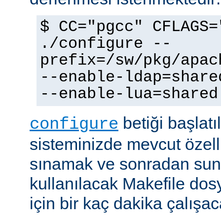
$ CC="pgcc" CFLAGS=
./configure --
prefix=/sw/pkg/apac
--enable-ldap=share
--enable-lua=shared
betiği başlatı
configure
sisteminizde mevcut özellik
sınamak ve sonradan sun
kullanılacak Makefile dos
için bir kaç dakika çalışaca