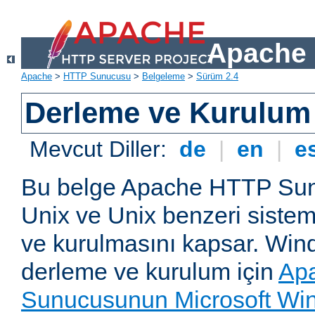
Apache 
Apache
>
HTTP Sunucusu
>
Belgeleme
>
Sürüm 2.4
Derleme ve Kurulum
Mevcut Diller:
de
|
en
|
e
Bu belge Apache HTTP Su
Unix ve Unix benzeri siste
ve kurulmasını kapsar. Win
derleme ve kurulum için
Ap
Sunucusunun Microsoft Win