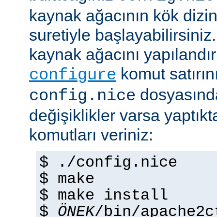
kaynak ağacının kök dizi
suretiyle başlayabilirsini
kaynak ağacını yapılandır
komut satırını 
configure
dosyasında
config.nice
değişiklikler varsa yaptık
komutları veriniz:
$ ./config.nice
$ make
$ make install
$
ÖNEK
/bin/apache2c