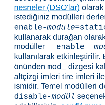
nesneler (DSO'lar)
olarak 
istediğiniz modülleri der
enable-
module
=stati
kullanarak durağan olarak 
modüller
--enable-
mo
kullanılarak etkinleştirilir
önünden
dizgesi kal
mod_
altçizgi imleri tire imleri i
ismidir. Temel modülleri 
seçenekl
disable-
modül