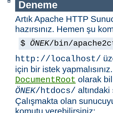
Deneme
Artık Apache HTTP Sun
hazırsınız. Hemen şu kom
$
ÖNEK
/bin/apache2c
üze
http://localhost/
için bir istek yapmalısınız
olarak bi
DocumentRoot
altındaki
ÖNEK
/htdocs/
Çalışmakta olan sunucu
komutu verebilirsiniz: