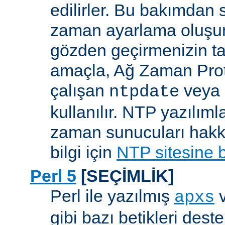
edilirler. Bu bakımdan 
zaman ayarlama oluşum
gözden geçirmenizin ta
amaçla, Ağ Zaman Pro
çalışan
veya
ntpdate
kullanılır. NTP yazılıml
zaman sunucuları hakkı
bilgi için
NTP sitesine 
Perl 5
[SEÇİMLİK]
Perl ile yazılmış
apxs
gibi bazı betikleri dest