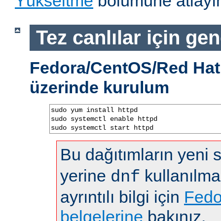
Yükseltme
bölümüne atlayın
Tez canlılar için gen
Fedora/CentOS/Red Hat 
üzerinde kurulum
sudo yum install httpd

sudo systemctl enable httpd

sudo systemctl start httpd
Bu dağıtımların yeni
yerine
kullanılma
dnf
ayrıntılı bilgi için
Fedo
belgelerine
bakınız.