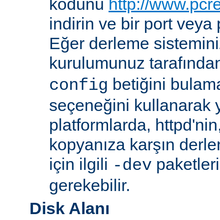
kodunu
http://www.pcr
indirin ve bir port veya
Eğer derleme sistemi
kurulumunuz tarafında
betiğini bula
config
seçeneğini kullanarak ye
platformlarda, httpd'ni
kopyanıza karşın derl
için ilgili
paketler
-dev
gerekebilir.
Disk Alanı