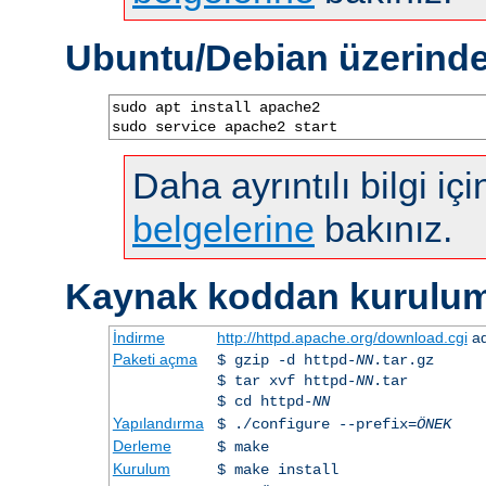
Ubuntu/Debian üzerind
sudo apt install apache2

sudo service apache2 start
Daha ayrıntılı bilgi iç
belgelerine
bakınız.
Kaynak koddan kurulu
İndirme
http://httpd.apache.org/download.cgi
ad
Paketi açma
$ gzip -d httpd-
NN
.tar.gz
$ tar xvf httpd-
NN
.tar
$ cd httpd-
NN
Yapılandırma
$ ./configure --prefix=
ÖNEK
Derleme
$ make
Kurulum
$ make install