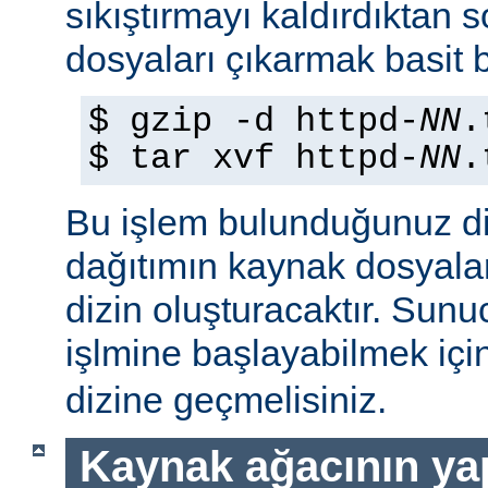
sıkıştırmayı kaldırdıktan 
dosyaları çıkarmak basit b
$ gzip -d httpd-
NN
.
$ tar xvf httpd-
NN
.
Bu işlem bulunduğunuz di
dağıtımın kaynak dosyaları
dizin oluşturacaktır. Sun
işlmine başlayabilmek iç
dizine geçmelisiniz.
Kaynak ağacının yap