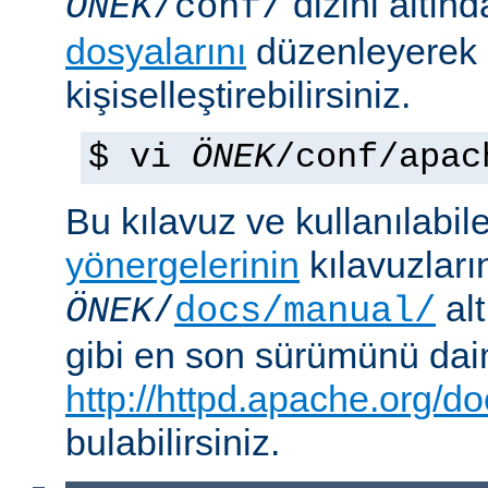
dizini altın
ÖNEK
/conf/
dosyalarını
düzenleyerek
kişiselleştirebilirsiniz.
$ vi
ÖNEK
/conf/apac
Bu kılavuz ve kullanılabi
yönergelerinin
kılavuzları
alt
ÖNEK
/
docs/manual/
gibi en son sürümünü da
http://httpd.apache.org/do
bulabilirsiniz.