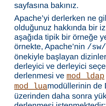
sayfasına bakınız.
Apache’yi derlerken ne gib
olduğunuz hakkında bir iz
aşağıda tipik bir örneğe ye
örnekte, Apache’nin
/sw/
önekiyle başlayan dizinler
derleyici ve derleyici seç
derlenmesi ve
mod_ldap
modüllerinin d
mod_lua
üzerinden daha sonra yü
derlenmesi istenmektedir: