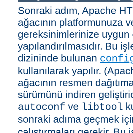
Sonraki adım, Apache H
ağacının platformunuza ve
gereksinimlerinize uygun 
yapılandırılmasıdır. Bu iş
dizininde bulunan
confi
kullanılarak yapılır. (A
ağacının resmen dağıtıma
sürümünü indiren geliştiri
ve
ku
autoconf
libtool
sonraki adıma geçmek iç
çalıştırmaları gerekir. Bu 