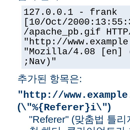
127.0.0.1 - frank
[10/Oct/2000:13:55:
/apache_pb.gif HTTP
"http://www.example
"Mozilla/4.08 [en] 
;Nav)"
추가된 항목은:
"http://www.example
(
)
\"%{Referer}i\"
"Referer" (맞춤법 틀