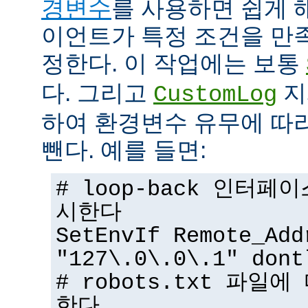
경변수
를 사용하면 쉽게 
이언트가 특정 조건을 만
정한다. 이 작업에는 보통
다. 그리고
지
CustomLog
하여 환경변수 유무에 따
뺀다. 예를 들면:
# loop-back 인터
시한다
SetEnvIf Remote_Add
"127\.0\.0\.1" dont
# robots.txt 파일
한다