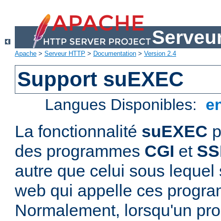
Serveu
Apache
>
Serveur HTTP
>
Documentation
>
Version 2.4
Support suEXEC
Langues Disponibles:
e
La fonctionnalité
suEXEC
p
des programmes
CGI
et
SS
autre que celui sous lequel 
web qui appelle ces progr
Normalement, lorsqu'un p