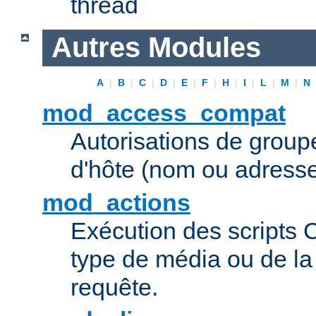
thread
Autres Modules
A
|
B
|
C
|
D
|
E
|
F
|
H
|
I
|
L
|
M
|
N
mod_access_compat
Autorisations de grou
d'hôte (nom ou adresse
mod_actions
Exécution des scripts 
type de média ou de l
requête.