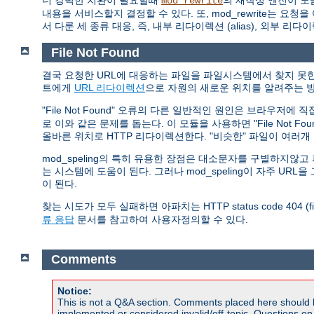
더 강력한 치환이 필요할때
의 재작성 엔진이 도
mod_rewrite
내용을 서비스할지 결정할 수 있다. 또, mod_rewrite는
서 다룬 세 종류 대응, 즉, 내부 리다이렉션 (alias), 외부 리다
File Not Found
결국 요청한 URL에 대응하는 파일을 파일시스템에서 찾지 못한 
트에게
URL 리다이렉션
으로 자원의 새로운 위치를 알려주는 방
"File Not Found" 오류의 다른 일반적인 원인은 브라우저에
로 이와 같은 문제를 돕는다. 이 모듈을 사용하면 "File Not 
올바른 위치로 HTTP 리다이렉션한다. "비슷한" 파일이 여러
mod_speling의 특히 유용한 장점은 대소문자를 구별하지
는 시스템에 도움이 된다. 그러나 mod_speling이 자주 U
이 된다.
찾는 시도가 모두 실패하면 아파치는 HTTP status code 404 (
류 응답
문서를 참고하여 사용자정의할 수 있다.
Comments
Notice:
This is not a Q&A section. Comments placed here should 
implemented or considered invalid/off-topic. Questions o