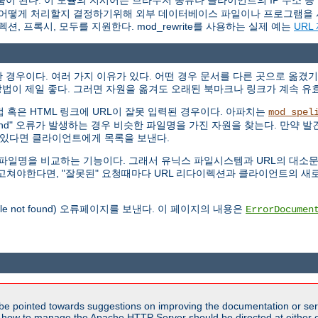
움이 된다. 이 모듈의 지시어는 브라우저 종류나 클라이언트의 IP 주소 등
 요청을 어떻게 처리할지 결정하기위해 외부 데이터베이스 파일이나 프로그램을 
이렉션, 프록시, 모두를 지원한다. mod_rewrite를 사용하는 실제 예는
URL
경우이다. 여러 가지 이유가 있다. 어떤 경우 문서를 다른 곳으로 옮겼기
법이 제일 좋다. 그러면 자원을 옮겨도 오래된 북마크나 링크가 계속 유
 직접 혹은 HTML 링크에 URL이 잘못 입력된 경우이다. 아파치는
mod_spel
Found" 오류가 발생하는 경우 비슷한 파일명을 가진 자원을 찾는다. 만약 발견
개 있다면 클라이언트에게 목록을 보낸다.
않고 파일명을 비교하는 기능이다. 그래서 유닉스 파일시스템과 URL의 대
RL을 고쳐야한다면, "잘못된" 요청때마다 URL 리다이렉션과 클라이언트의
file not found) 오류페이지를 보낸다. 이 페이지의 내용은
ErrorDocumen
be pointed towards suggestions on improving the documentation or ser
n how to manage the Apache HTTP Server should be directed at either ou