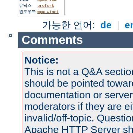
유닉스
prefork
윈도우즈
mpm_winnt
가능한 언어:
de
|
e
Comments
Notice:
This is not a Q&A sect
should be pointed towar
documentation or serve
moderators if they are 
invalid/off-topic. Quest
Apache HTTP Server shou