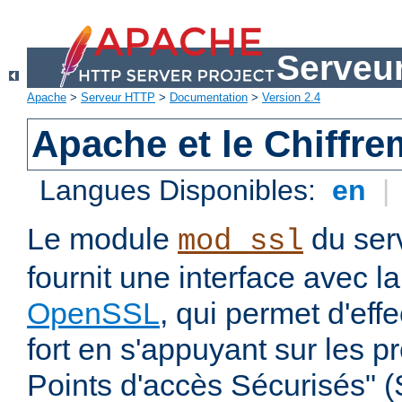
Serveu
Apache
>
Serveur HTTP
>
Documentation
>
Version 2.4
Apache et le Chiffr
Langues Disponibles:
en
|
Le module
du ser
mod_ssl
fournit une interface avec l
OpenSSL
, qui permet d'eff
fort en s'appuyant sur les 
Points d'accès Sécurisés" 