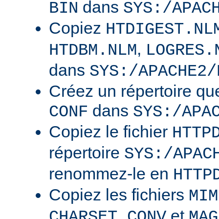
dans
BIN
SYS:/APAC
Copiez
HTDIGEST.NL
,
HTDBM.NLM
LOGRES.
dans
SYS:/APACHE2/
Créez un répertoire qu
dans
CONF
SYS:/APA
Copiez le fichier
HTTP
répertoire
SYS:/APAC
renommez-le en
HTTP
Copiez les fichiers
MIM
et
CHARSET.CONV
MAG