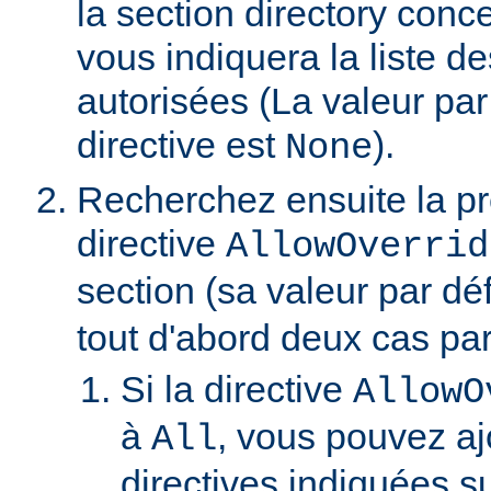
la section directory conc
vous indiquera la liste de
autorisées (La valeur par
directive est
).
None
Recherchez ensuite la p
directive
AllowOverrid
section (sa valeur par dé
tout d'abord deux cas part
Si la directive
AllowO
à
, vous pouvez aj
All
directives indiquées su