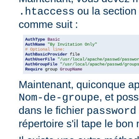
ou la sectio
.htaccess
comme suit :
AuthType
Basic
AuthName
"By Invitation Only"
# Optional line:
AuthBasicProvider
AuthUserFile
"/usr/local/apache/passwd/passwo
AuthGroupFile
"/usr/local/apache/passwd/group
Require
 group 
GroupName
Maintenant, quiconque ap
, et pos
Nom-de-groupe
dans le fichier
password
répertoire s'il tape le bo