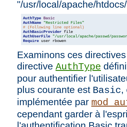
"/usr/local/apache/htdocs/
AuthType
Basic
AuthName
"Restricted Files"
# (Following line optional)
AuthBasicProvider
AuthUserFile
"/usr/local/apache/passwd/passwo
Require
 user rbowen
Examinons ces directives
directive
défini
AuthType
pour authentifier l'utilisa
plus courante est
,
Basic
implémentée par
mod_au
cependant garder à l'espr
l'authentification Basic t