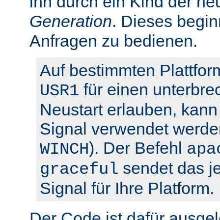
ihn durch ein Kind der ne
Generation
. Dieses begin
Anfragen zu bedienen.
Auf bestimmten Plattfor
für einen unterbre
USR1
Neustart erlauben, kann 
Signal verwendet werden
). Der Befehl
WINCH
apa
sendet das je
graceful
Signal für Ihre Platform.
Der Code ist dafür ausgel