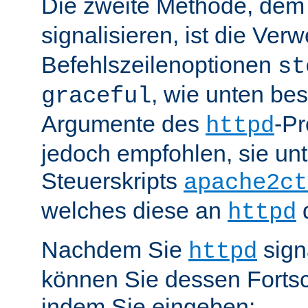
Die zweite Methode, de
signalisieren, ist die Ve
Befehlszeilenoptionen
st
, wie unten be
graceful
Argumente des
-P
httpd
jedoch empfohlen, sie u
Steuerskripts
apache2ct
welches diese an
d
httpd
Nachdem Sie
sign
httpd
können Sie dessen Fortsc
indem Sie eingeben: