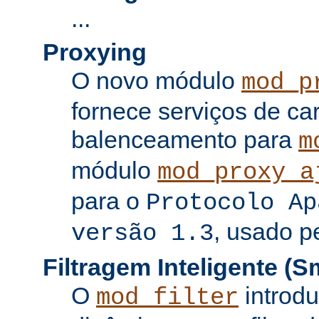
...
Proxying
O novo módulo
mod_p
fornece serviços de c
balenceamento para
m
módulo
mod_proxy_a
para o
Protocolo Ap
, usado p
versão 1.3
Filtragem Inteligente (Sm
O
introdu
mod_filter